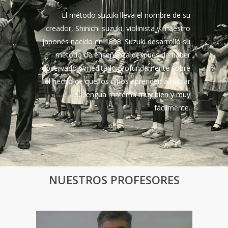
El método suzuki lleva el nombre de su
creador, Shinichi suzuki, violinista y maestro
japonés nacido en 1898. Suzuki desarrolló su
método de enseñanza después de haber
observado y meditado profundamente sobre
el hecho de que los niños aprenden a hablar
su lengua materna muy bien y muy
fácilmente.
NUESTROS PROFESORES